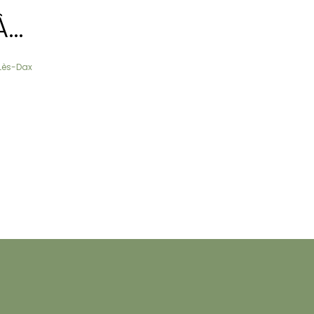
À…
-Lès-Dax