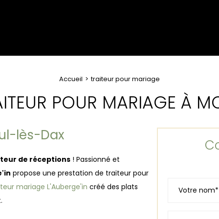
Accueil
traiteur pour mariage
AITEUR POUR MARIAGE À 
ul-lès-Dax
Co
iteur de réceptions
! Passionné et
'in
propose une prestation de traiteur pour
iteur mariage L'Auberge'in
créé des plats
t.